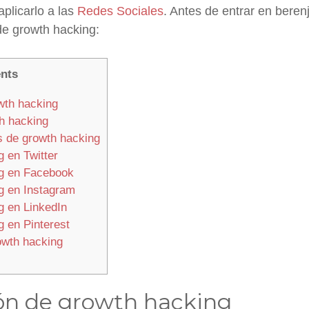
plicarlo a las
Redes Sociales
. Antes de entrar en bere
de growth hacking:
nts
wth hacking
h hacking
s de growth hacking
 en Twitter
g en Facebook
g en Instagram
 en LinkedIn
 en Pinterest
owth hacking
ión de growth hacking