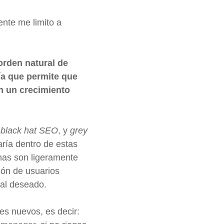
nte me limito a
 orden natural de
a que permite que
n un crecimiento
y
black hat SEO
, y
grey
aría dentro de estas
unas son ligeramente
ión de usuarios
 al deseado.
es nuevos, es decir: