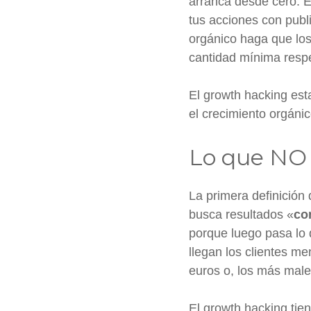
arranca desde cero. E
tus acciones con publ
orgánico haga que los
cantidad mínima respe
El growth hacking esta
el crecimiento orgánic
Lo que NO 
La primera definición
busca resultados «
co
porque luego pasa lo 
llegan los clientes m
euros o, los más male
El growth hacking tie