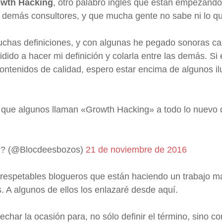
wth Hacking
, otro palabro inglés que están empezando
y demás consultores, y que mucha gente no sabe ni lo qu
chas definiciones, y con algunas he pegado sonoras car
idido a hacer mi definición y colarla entre las demás. S
ontenidos de calidad, espero estar encima de algunos i
que algunos llaman «Growth Hacking» a todo lo nuevo q
 ? (@Blocdeesbozos)
21 de noviembre de 2016
respetables blogueros que están haciendo un trabajo ma
. A algunos de ellos los enlazaré desde aquí.
har la ocasión para, no sólo definir el término, sino co