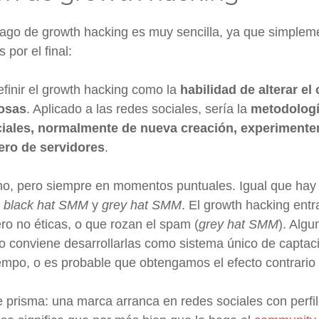
hago de growth hacking es muy sencilla, ya que simpleme
por el final:
finir el growth hacking
como
la
habilidad de alterar el
cosas
. Aplicado a las redes sociales, sería la
metodologí
ociales, normalmente de nueva creación, experimente
ro de servidores
.
no, pero siempre en momentos puntuales. Igual que ha
y
black hat SMM
y
grey hat SMM
. El growth hacking entr
ero no éticas, o que rozan el spam (
grey hat SMM
). Alg
 no conviene desarrollarlas como sistema único de captac
mpo, o es probable que obtengamos el efecto contrario
e prisma: una marca arranca en redes sociales con perfil