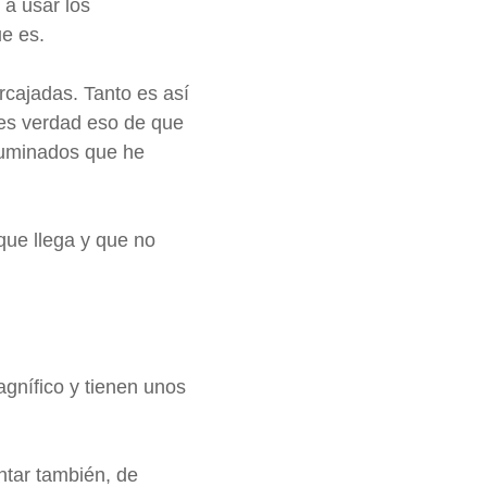
 a usar los
e es.
cajadas. Tanto es así
i es verdad eso de que
luminados que he
ue llega y que no
gnífico y tienen unos
ntar también, de