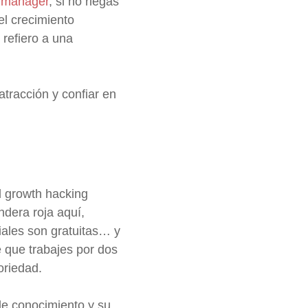
 manager
, si no riegas
el crecimiento
 refiero a una
atracción y confiar en
l growth hacking
ndera roja aquí,
iales son gratuitas… y
e que trabajes por dos
oriedad.
 de conocimiento y su