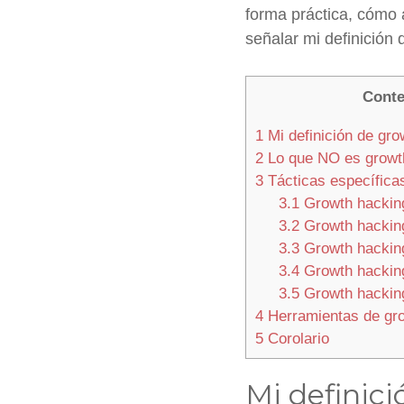
forma práctica, cómo a
señalar mi definición 
Conte
1
Mi definición de gro
2
Lo que NO es growt
3
Tácticas específica
3.1
Growth hacking
3.2
Growth hackin
3.3
Growth hackin
3.4
Growth hacking
3.5
Growth hacking
4
Herramientas de gr
5
Corolario
Mi definic