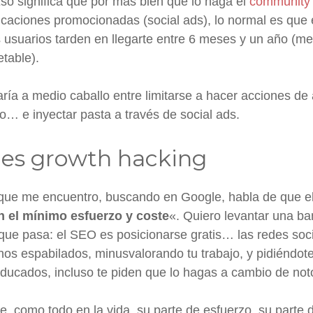
so significa que por más bien que lo haga el
community
icaciones promocionadas (social ads), lo normal es que 
 usuarios tarden en llegarte entre 6 meses y un año (me
table).
ría a medio caballo entre limitarse a hacer acciones de 
o… e inyectar pasta a través de social ads.
es growth hacking
 que me encuentro, buscando en Google, habla de que e
n el mínimo esfuerzo y coste
«. Quiero levantar una ba
que pasa: el SEO es posicionarse gratis… las redes soc
enos espabilados, minusvalorando tu trabajo, y pidiéndot
ducados, incluso te piden que lo hagas a cambio de not
ne, como todo en la vida, su parte de esfuerzo, su parte