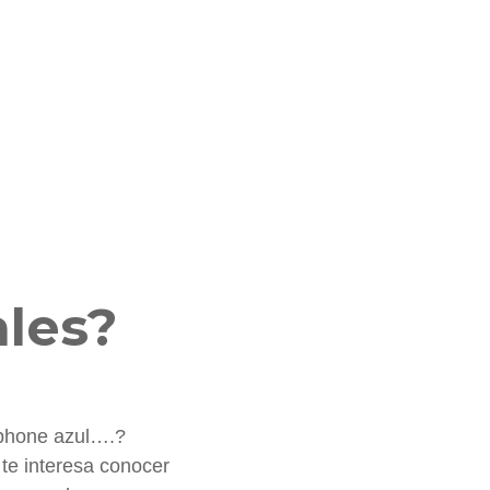
g
ales?
tphone azul….?
te interesa conocer