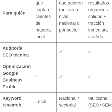
que
que quieren
resultados
captan
rankear a
orgánicos
Para quién
clientes
nivel
sólidos +
de
nacional o
tracción
manera
por sector
inmediata
local
vía Ads
Auditoría
—
✅
✅
SEO técnica
Optimización
Google
✅
✅
✅
Business
Profile
Keyword
Nacional /
Multicanal
Local
research
sectorial
(SEO+SEM