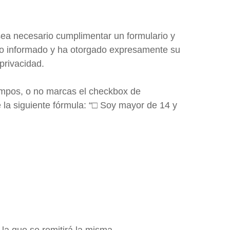
sea necesario cumplimentar un formulario y
ido informado y ha otorgado expresamente su
privacidad.
 campos, o no marcas el checkbox de
e la siguiente fórmula: “□ Soy mayor de 14 y
 la que se remitirá la misma.