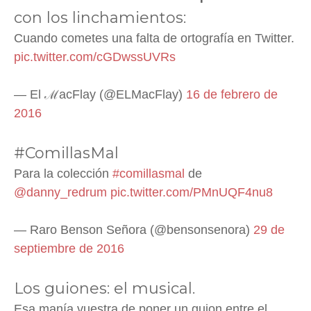
con los linchamientos:
Cuando cometes una falta de ortografía en Twitter.
pic.twitter.com/cGDwssUVRs
— El ℳacFlay (@ELMacFlay)
16 de febrero de
2016
#ComillasMal
Para la colección
#comillasmal
de
@danny_redrum
pic.twitter.com/PMnUQF4nu8
— Raro Benson Señora (@bensonsenora)
29 de
septiembre de 2016
Los guiones: el musical.
Esa manía vuestra de poner un guion entre el