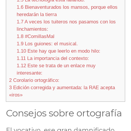
1.6
Bienaventurados los mansos, porque ellos
heredarán la tierra
1.7
A veces los tuiteros nos pasamos con los
linchamientos:
1.8
#ComillasMal
1.9
Los guiones: el musical.
1.10
Este hay que leerlo en modo hilo:
1.11
La importancia del contexto:
1.12
Este se trata de un enlace muy
interesante:
2
Corolario ortográfico:
3
Edición corregida y aumentada: la RAE acepta
«iros»
Consejos sobre ortografía
El vocativo, ese gran damnificado