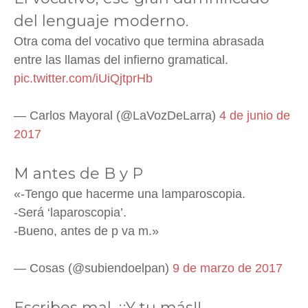
del lenguaje moderno.
Otra coma del vocativo que termina abrasada
entre las llamas del infierno gramatical.
pic.twitter.com/iUiQjtprHb
— Carlos Mayoral (@LaVozDeLarra)
4 de junio de
2017
M antes de B y P
«-Tengo que hacerme una lamparoscopia.
-Será ‘laparoscopia’.
-Bueno, antes de p va m.»
— Cosas (@subiendoelpan)
9 de marzo de 2017
Escribes mal. ¡¡Y tu más!!