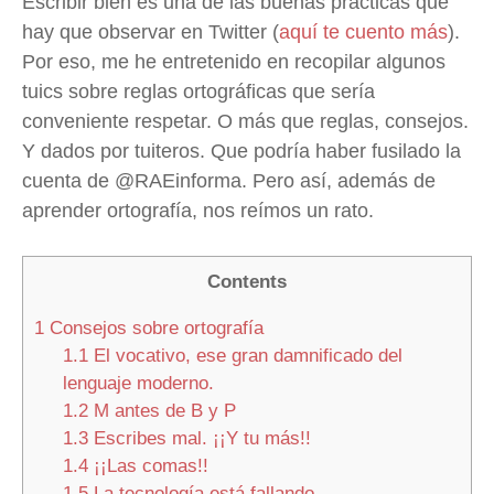
Escribir bien es una de las buenas prácticas que
hay que observar en Twitter (
aquí te cuento más
).
Por eso, me he entretenido en recopilar algunos
tuics sobre reglas ortográficas que sería
conveniente respetar. O más que reglas, consejos.
Y dados por tuiteros. Que podría haber fusilado la
cuenta de @RAEinforma. Pero así, además de
aprender ortografía, nos reímos un rato.
Contents
1
Consejos sobre ortografía
1.1
El vocativo, ese gran damnificado del
lenguaje moderno.
1.2
M antes de B y P
1.3
Escribes mal. ¡¡Y tu más!!
1.4
¡¡Las comas!!
1.5
La tecnología está fallando.