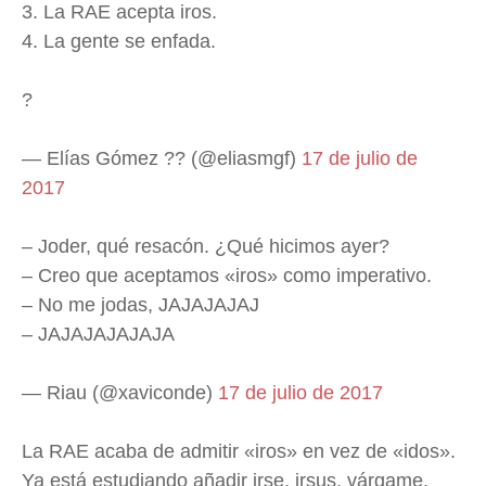
3. La RAE acepta iros.
4. La gente se enfada.
?
— Elías Gómez ?️‍? (@eliasmgf)
17 de julio de
2017
– Joder, qué resacón. ¿Qué hicimos ayer?
– Creo que aceptamos «iros» como imperativo.
– No me jodas, JAJAJAJAJ
– JAJAJAJAJAJA
— Riau (@xaviconde)
17 de julio de 2017
La RAE acaba de admitir «iros» en vez de «idos».
Ya está estudiando añadir irse, irsus, várgame,