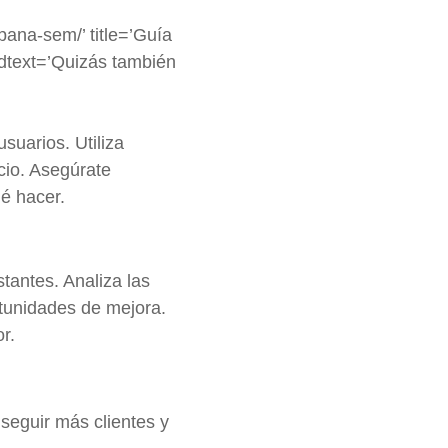
ana-sem/’ title=’Guía
dtext=’Quizás también
suarios. Utiliza
cio. Asegúrate
ué hacer.
tantes. Analiza las
rtunidades de mejora.
r.
nseguir más clientes y