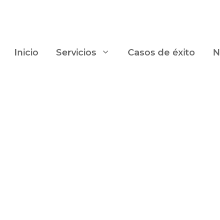
Inicio
Servicios
Casos de éxito
N
r una serie de normas básicas: que sea editable, que s
de las veces eso se consigue con WordPress.
tos básicos sobre diseño y desarrollo web.