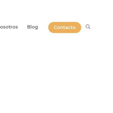
osotros
Blog
Contacto
ea responsive, que sea estéticamente digno,